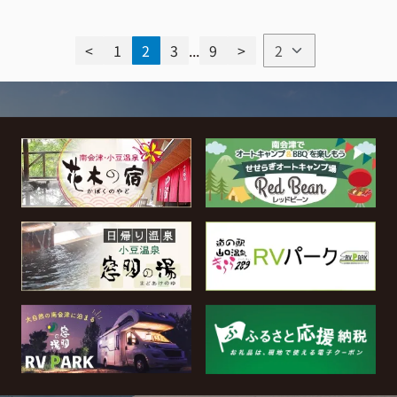
<
1
2
3
...
9
>