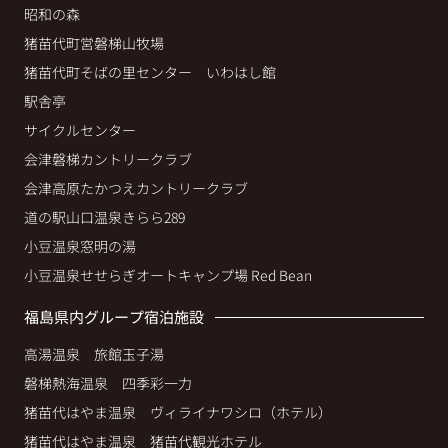
昭和の森
猪苗代町営磐梯山牧場
猪苗代町そばの里センター いわはし館
駅舎亭
サイクルセンター
会津磐梯カントリークラブ
会津高原たかつえカントリークラブ
道の駅山口温泉きらら289
小豆温泉窓明の湯
小豆温泉せせらぎオートキャンプ場 Red Bean
福島県内グループ宿泊施設
高湯温泉 旅館玉子湯
磐梯熱海温泉 四季彩一力
猪苗代はやま温泉 ヴィライナワシロ（ホテル）
猪苗代はやま温泉 猪苗代観光ホテル