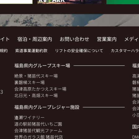
イト
宿泊・周辺案内
お問い合わせ
営業案内
メディ
規約
索道事業運動約款
リフトの安全確保について
カスタマーハラ
福島県内グループスキー場
福
絶景・猪苗代スキー場
高
裏磐梯スキー場
磐
会津高原たかつえスキー場
猪
3
北日光・高畑スキー場
猪
会
福島県内グループレジャー施設
会
小
逢瀬ワイナリー
道の駅前猪苗代いちご園
。
国
会津猪苗代観光ファーム
世界のガラス館 猪苗代店
D