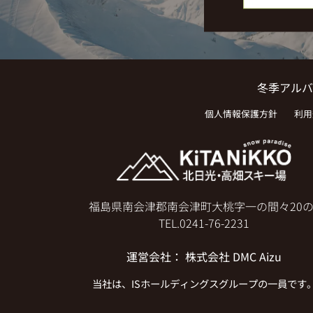
冬季アルバ
個人情報保護方針
利用
福島県南会津郡南会津町大桃字一の間々20の
TEL.
0241-76-2231
運営会社
：
株式会社 DMC Aizu
当社は、
ISホールディングス
グループの一員です