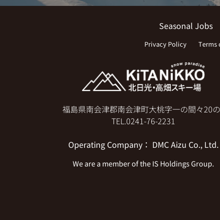
Seasonal Jobs
Privacy Policy
Terms 
福島県南会津郡南会津町大桃字一の間々20の
TEL.
0241-76-2231
Operating Company
：
DMC Aizu Co., Ltd.
We are a member of the
IS Holdings
Group.