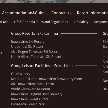
Accommodation&Guide
Contact Us
Resort Informati
of Use
Lift & Gondola Rules and Regulations
Lift Safety
Response
Group Resorts in Fukushima
Gr
Inawashiro Ski Resort
Ta
Urabandai Ski Resort
Ban
Aizu Kogen Takatsue Ski Resort
Ina
3
North Nikko, Takahata Ski Resort
Ina
Aiz
Group Leisure Facilities in Fukushima
Aiz
Azu
Ouse Winery
Michi-no-Eki-mae Inawashiro Strawberry Farm
Do
Aizu Inawashiro Kanko Farm
World Glassware Museum
DMC
Inawashiro Original Beer Brewery
Inawashiro Sweets Store
Biwasawa Forest Park