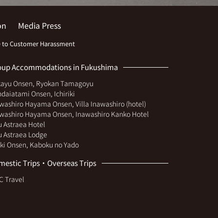
on
Media Press
 to Customer Harassment
oup Accommodations in Fukushima
kayu Onsen, Ryokan Tamagoyu
daiatami Onsen, Ichiriki
washiro Hayama Onsen, Villa Inawashiro (hotel)
washiro Hayama Onsen, Inawashiro Kanko Hotel
u Astraea Hotel
u Astraea Lodge
ki Onsen, Kaboku no Yado
mestic Trips・Overseas Trips
 Travel