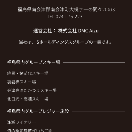
福島県南会津郡南会津町大桃字一の間々20の3
TEL.
0241-76-2231
運営会社
：
株式会社 DMC Aizu
当社は、
ISホールディングス
グループの一員です。
福島県内グループスキー場
絶景・猪苗代スキー場
裏磐梯スキー場
会津高原たかつえスキー場
北日光・高畑スキー場
福島県内グループレジャー施設
逢瀬ワイナリー
道の駅前猪苗代いちご園