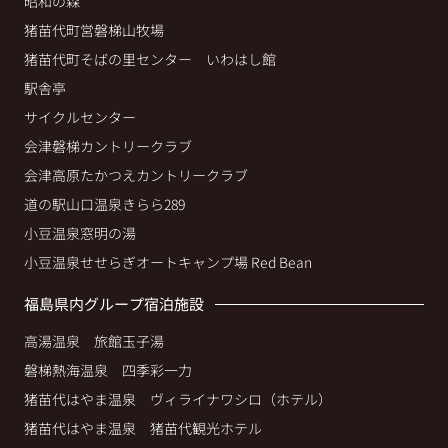
昭和の森
猪苗代町営磐梯山牧場
猪苗代町そばの里センター いわはし館
駅舎亭
サイクルセンター
会津磐梯カントリークラブ
会津高原たかつえカントリークラブ
道の駅山口温泉きらら289
小豆温泉窓明の湯
小豆温泉せせらぎオートキャンプ場 Red Bean
福島県内グループ宿泊施設
高湯温泉 旅館玉子湯
磐梯熱海温泉 四季彩一力
猪苗代はやま温泉 ヴィライナワシロ（ホテル）
猪苗代はやま温泉 猪苗代観光ホテル